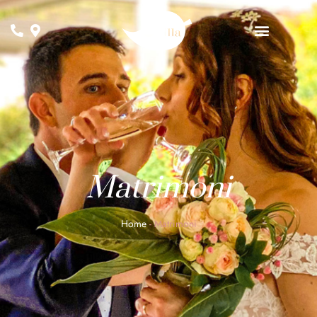
Matrimoni
Home
-
Matrimoni