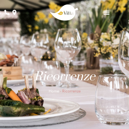
Ricorrenze
Home
-
Ricorrenze